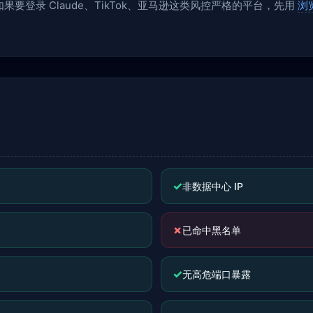
要登录 Claude、TikTok、亚马逊这类风控严格的平台，先用
浏
✓
非数据中心 IP
✗
已命中黑名单
✓
无高危端口暴露