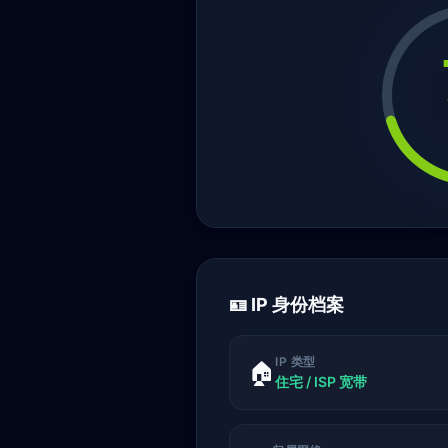
🪪 IP 身份档案
IP 类型
🏠
住宅 / ISP 宽带