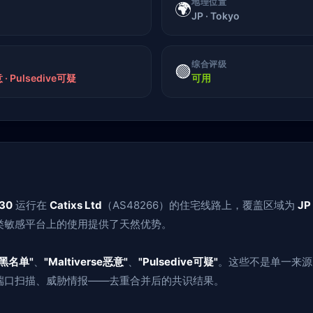
地理位置
🌍
JP · Tokyo
综合评级
🟢
 · Pulsedive可疑
可用
230
运行在
Catixs Ltd
（AS48266）的住宅线路上，覆盖区域为
JP
类敏感平台上的使用提供了天然优势。
黑名单"
、
"Maltiverse恶意"
、
"Pulsedive可疑"
。这些不是单一来源
端口扫描、威胁情报——去重合并后的共识结果。