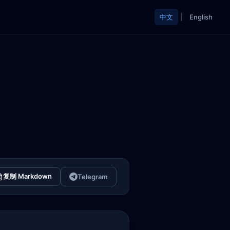
中文
|
English
复制 Markdown
Telegram