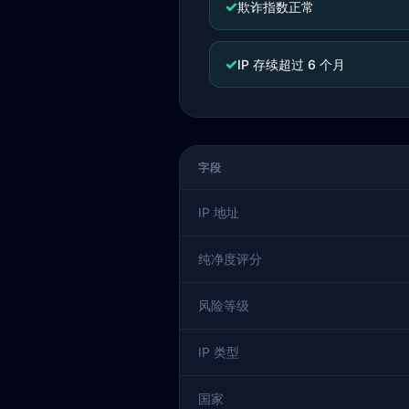
✓
欺诈指数正常
✓
IP 存续超过 6 个月
字段
IP 地址
纯净度评分
风险等级
IP 类型
国家