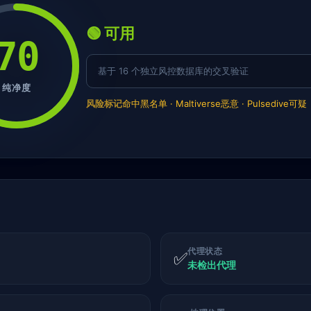
🟢 可用
70
基于 16 个独立风控数据库的交叉验证
纯净度
风险标记
命中黑名单 · Maltiverse恶意 · Pulsedive可疑
代理状态
✅
未检出代理