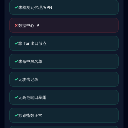
✓
未检测到代理/VPN
✗
数据中心 IP
✓
非 Tor 出口节点
✓
未命中黑名单
✓
无攻击记录
✓
无高危端口暴露
✓
欺诈指数正常