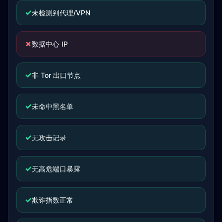
✓
未检测到代理/VPN
✗
数据中心 IP
✓
非 Tor 出口节点
✓
未命中黑名单
✓
无攻击记录
✓
无高危端口暴露
✓
欺诈指数正常