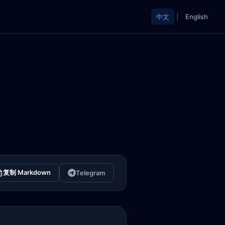
中文
|
English
复制 Markdown
Telegram