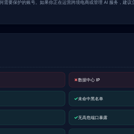
于任何需要保护的账号。如果你正在运营跨境电商或管理 AI 服务，建
✗
数据中心 IP
✓
未命中黑名单
✓
无高危端口暴露