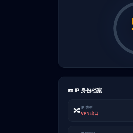
🪪 IP 身份档案
IP 类型
🔀
VPN 出口