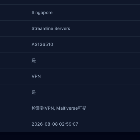
Singapore
Streamline Servers
AS136510
是
VPN
是
检测到VPN, Maltiverse可疑
2026-08-08 02:59:07