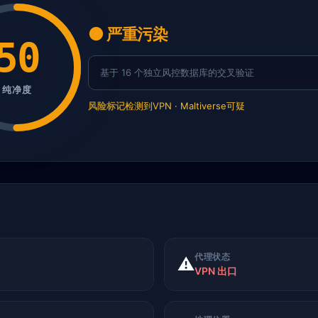
🟠 严重污染
50
基于 16 个独立风控数据库的交叉验证
纯净度
风险标记
检测到VPN · Maltiverse可疑
代理状态
⚠️
VPN 出口