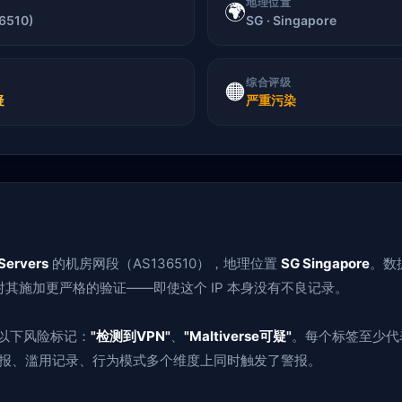
地理位置
🌍
36510)
SG · Singapore
综合评级
🟠
疑
严重污染
Servers
的机房网段（AS136510），地理位置
SG Singapore
。数
其施加更严格的验证——即使这个 IP 本身没有不良记录。
了以下风险标记：
"检测到VPN"
、
"Maltiverse可疑"
。每个标签至少代
胁情报、滥用记录、行为模式多个维度上同时触发了警报。