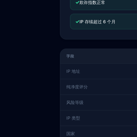
✓
欺诈指数正常
✓
IP 存续超过 6 个月
字段
IP 地址
纯净度评分
风险等级
IP 类型
国家