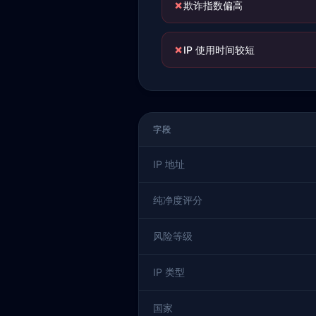
✗
欺诈指数偏高
✗
IP 使用时间较短
字段
IP 地址
纯净度评分
风险等级
IP 类型
国家