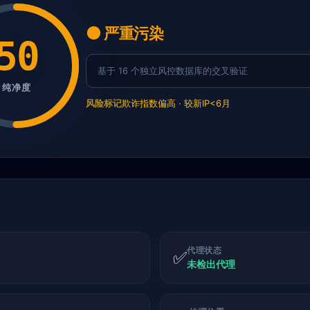
🟠 严重污染
50
基于 16 个独立风控数据库的交叉验证
纯净度
风险标记
欺诈指数偏高 · 较新IP<6月
代理状态
✅
未检出代理