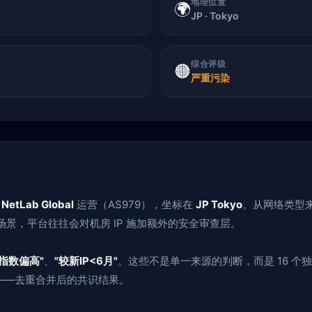
地理位置
🌍
JP · Tokyo
综合评级
🟠
严重污染
由
NetLab Global
运营（AS979），坐标在
JP Tokyo
。从网络类型
场景，平台往往会对机房 IP 施加额外的安全审查层。
指数偏高"
、
"较新IP<6月"
。这些不是单一来源的判断，而是 16 
——去重合并后的共识结果。