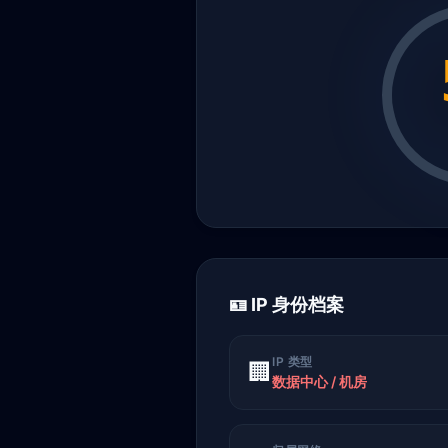
🪪 IP 身份档案
IP 类型
🏢
数据中心 / 机房