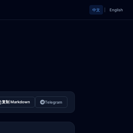
中文
|
English
复制 Markdown
Telegram