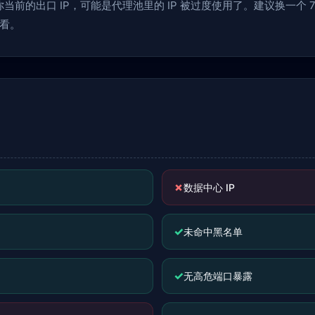
前的出口 IP，可能是代理池里的 IP 被过度使用了。建议换一个 70
看。
✗
数据中心 IP
✓
未命中黑名单
✓
无高危端口暴露