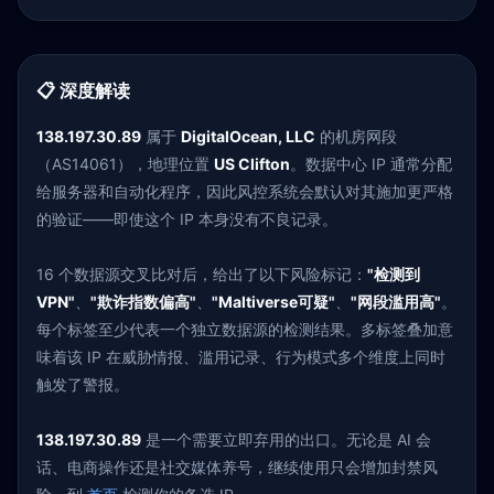
📋 深度解读
138.197.30.89
属于
DigitalOcean, LLC
的机房网段
（AS14061），地理位置
US Clifton
。数据中心 IP 通常分配
给服务器和自动化程序，因此风控系统会默认对其施加更严格
的验证——即使这个 IP 本身没有不良记录。
16 个数据源交叉比对后，给出了以下风险标记：
"检测到
VPN"
、
"欺诈指数偏高"
、
"Maltiverse可疑"
、
"网段滥用高"
。
每个标签至少代表一个独立数据源的检测结果。多标签叠加意
味着该 IP 在威胁情报、滥用记录、行为模式多个维度上同时
触发了警报。
138.197.30.89
是一个需要立即弃用的出口。无论是 AI 会
话、电商操作还是社交媒体养号，继续使用只会增加封禁风