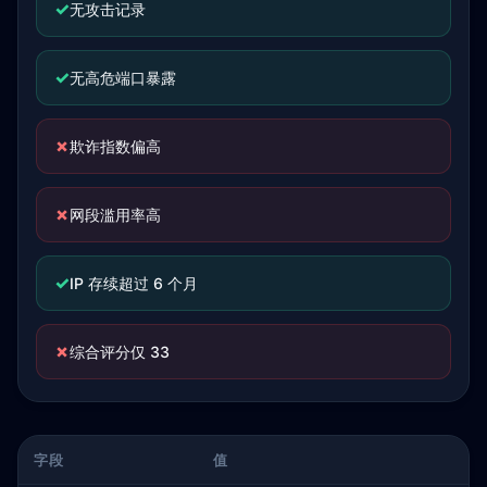
✓
无攻击记录
✓
无高危端口暴露
✗
欺诈指数偏高
✗
网段滥用率高
✓
IP 存续超过 6 个月
✗
综合评分仅 33
字段
值