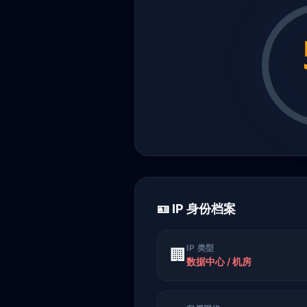
🪪 IP 身份档案
IP 类型
🏢
数据中心 / 机房