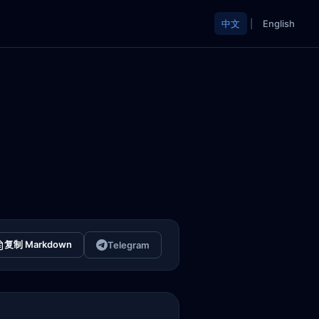
中文
|
English
复制 Markdown
Telegram