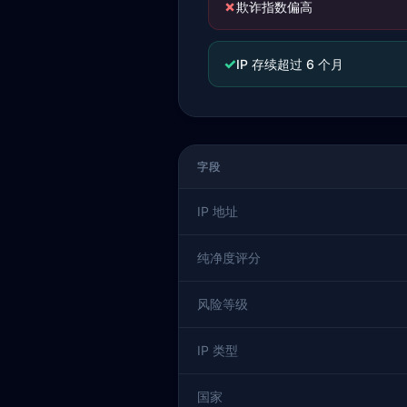
✗
欺诈指数偏高
✓
IP 存续超过 6 个月
字段
IP 地址
纯净度评分
风险等级
IP 类型
国家