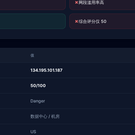
✗
网段滥用率高
✗
综合评分仅 50
值
134.195.101.187
50/100
Danger
数据中心 / 机房
US