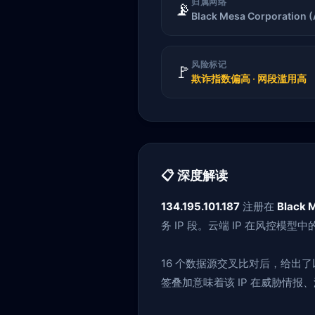
归属网络
📡
Black Mesa Corporation 
风险标记
🚩
欺诈指数偏高 · 网段滥用高
📋 深度解读
134.195.101.187
注册在
Black 
务 IP 段。云端 IP 在风控
16 个数据源交叉比对后，给出
签叠加意味着该 IP 在威胁情