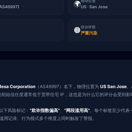
地理位置
🌍
(AS46997)
US · San Jose
综合评级
🟠
严重污染
Mesa Corporation
（AS46997）名下，物理位置为
US San Jose
。
模型中的初始信任度通常低于宽带住宅 IP，这也是为什么它的评分会受到影
了以下风险标记：
"欺诈指数偏高"
、
"网段滥用高"
。每个标签至少代表
报、滥用记录、行为模式多个维度上同时触发了警报。