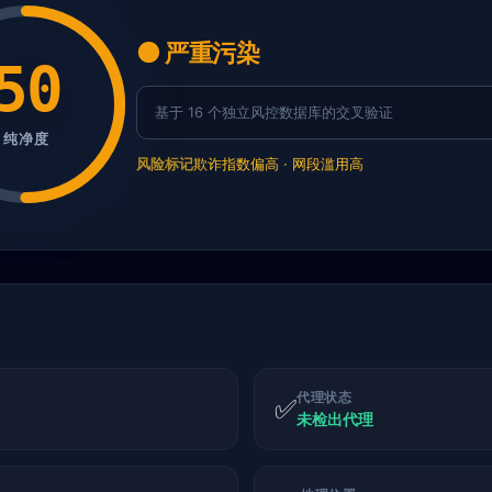
🟠 严重污染
50
基于 16 个独立风控数据库的交叉验证
纯净度
风险标记
欺诈指数偏高 · 网段滥用高
代理状态
✅
未检出代理