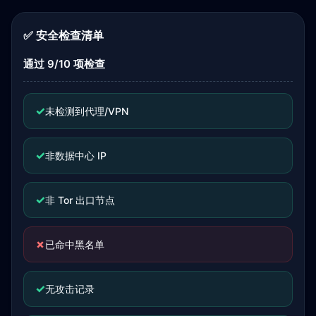
✅ 安全检查清单
通过 9/10 项检查
✓
未检测到代理/VPN
✓
非数据中心 IP
✓
非 Tor 出口节点
✗
已命中黑名单
✓
无攻击记录