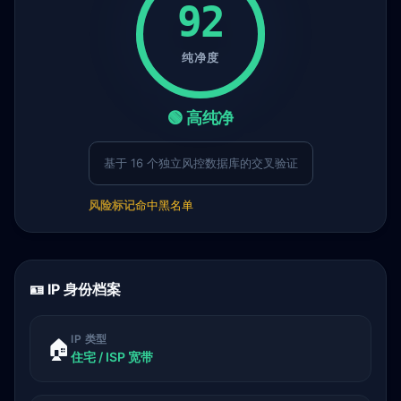
92
纯净度
🟢 高纯净
基于 16 个独立风控数据库的交叉验证
风险标记
命中黑名单
🪪 IP 身份档案
IP 类型
🏠
住宅 / ISP 宽带