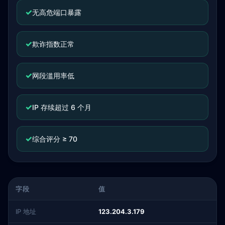
✓
无高危端口暴露
✓
欺诈指数正常
✓
网段滥用率低
✓
IP 存续超过 6 个月
✓
综合评分 ≥ 70
字段
值
IP 地址
123.204.3.179