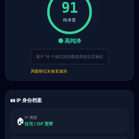
91
纯净度
🟢 高纯净
基于 16 个独立风控数据库的交叉验证
风险标记
未修复漏洞
🪪 IP 身份档案
IP 类型
🏠
住宅 / ISP 宽带