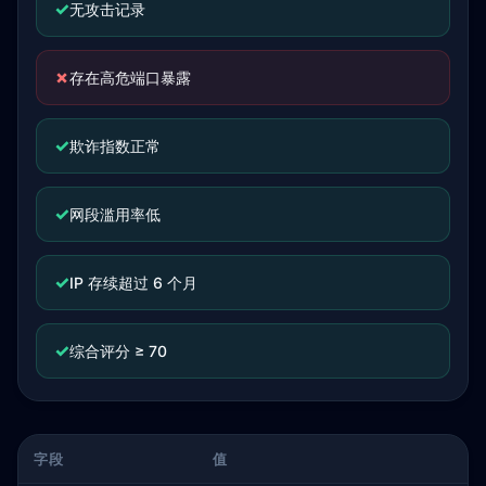
✓
无攻击记录
✗
存在高危端口暴露
✓
欺诈指数正常
✓
网段滥用率低
✓
IP 存续超过 6 个月
✓
综合评分 ≥ 70
字段
值