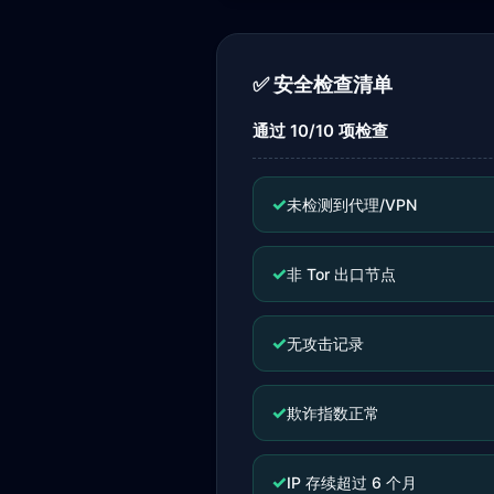
✅ 安全检查清单
通过 10/10 项检查
✓
未检测到代理/VPN
✓
非 Tor 出口节点
✓
无攻击记录
✓
欺诈指数正常
✓
IP 存续超过 6 个月