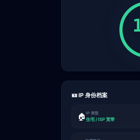
🪪 IP 身份档案
IP 类型
🏠
住宅 / ISP 宽带