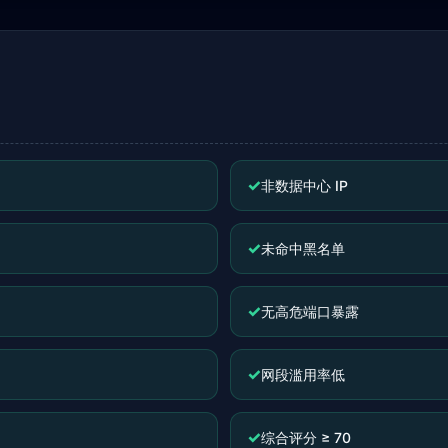
✓
非数据中心 IP
✓
未命中黑名单
✓
无高危端口暴露
✓
网段滥用率低
✓
综合评分 ≥ 70