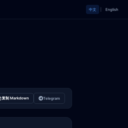
中文
|
English
复制 Markdown
Telegram