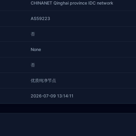
CHINANET Qinghai province IDC network
AS59223
否
None
否
优质纯净节点
2026-07-09 13:14:11