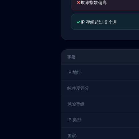
✗
欺诈指数偏高
✓
IP 存续超过 6 个月
字段
IP 地址
纯净度评分
风险等级
IP 类型
国家