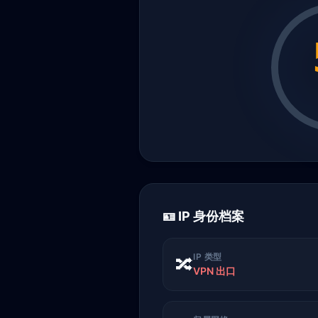
🪪 IP 身份档案
IP 类型
🔀
VPN 出口