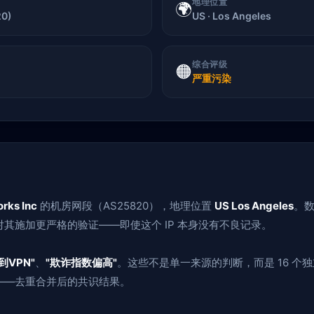
地理位置
🌍
20)
US · Los Angeles
综合评级
🟠
严重污染
rks Inc
的机房网段（AS25820），地理位置
US Los Angeles
。数
其施加更严格的验证——即使这个 IP 本身没有不良记录。
到VPN"
、
"欺诈指数偏高"
。这些不是单一来源的判断，而是 16 个
——去重合并后的共识结果。