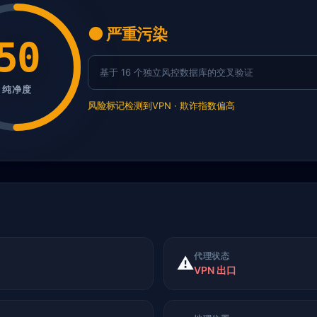
🟠 严重污染
50
基于 16 个独立风控数据库的交叉验证
纯净度
风险标记
检测到VPN · 欺诈指数偏高
代理状态
⚠️
VPN 出口