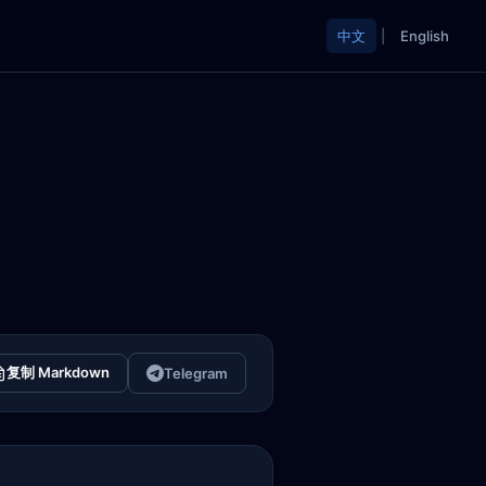
中文
|
English
复制 Markdown
Telegram