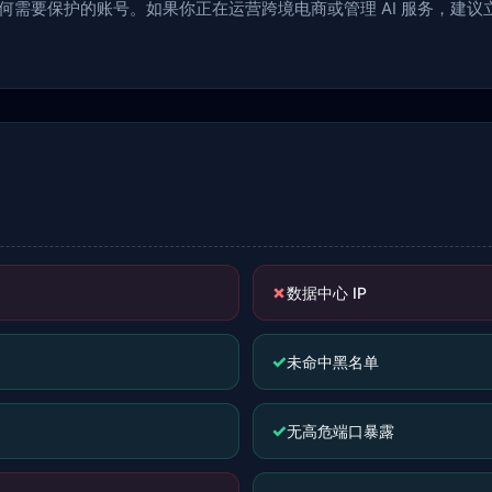
于任何需要保护的账号。如果你正在运营跨境电商或管理 AI 服务，建
✗
数据中心 IP
✓
未命中黑名单
✓
无高危端口暴露