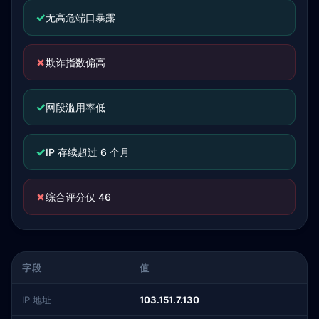
✓
无高危端口暴露
✗
欺诈指数偏高
✓
网段滥用率低
✓
IP 存续超过 6 个月
✗
综合评分仅 46
字段
值
IP 地址
103.151.7.130