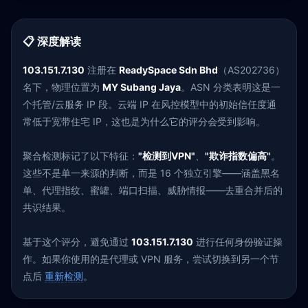
📋 深度解读
103.151.7.130
注册在
ReadySpace Sdn Bhd
（AS202736）
名下，物理位置为
MY Subang Jaya
。ASN 分类表明这是一
个托管/云服务 IP 段。云端 IP 在风控模型中的初始信任度通
常低于宽带住宅 IP，这也是为什么它的评分会受到影响。
聚合检测标记了以下特征：
"检测到VPN"
、
"欺诈指数偏高"
。
这些不是单一来源的判断，而是 16 个独立引擎——涵盖黑名
单、代理指纹、蜜罐、端口扫描、威胁情报——去重合并后的
共识结果。
基于这个评分，避免通过
103.151.7.130
进行任何身份验证操
作。如果你使用的是代理或 VPN 服务，尝试切换到另一个节
点后
重新检测
。