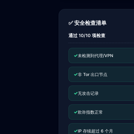
✅ 安全检查清单
通过 10/10 项检查
✓
未检测到代理/VPN
✓
非 Tor 出口节点
✓
无攻击记录
✓
欺诈指数正常
✓
IP 存续超过 6 个月