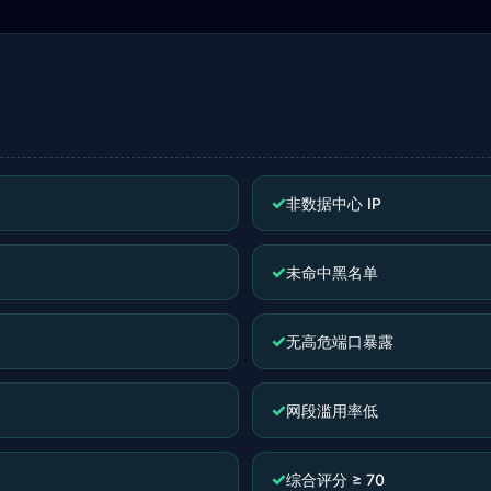
✓
非数据中心 IP
✓
未命中黑名单
✓
无高危端口暴露
✓
网段滥用率低
✓
综合评分 ≥ 70