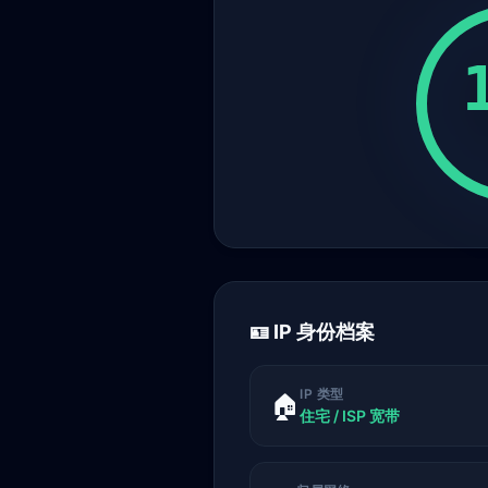
🪪 IP 身份档案
IP 类型
🏠
住宅 / ISP 宽带