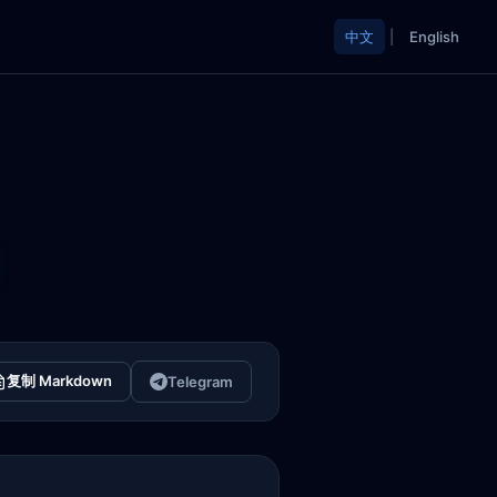
中文
|
English
复制 Markdown
Telegram