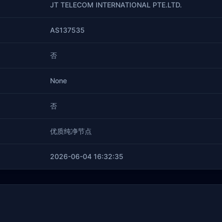
JT TELECOM INTERNATIONAL PTE.LTD.
AS137535
否
None
否
优质纯净节点
2026-06-04 16:32:35