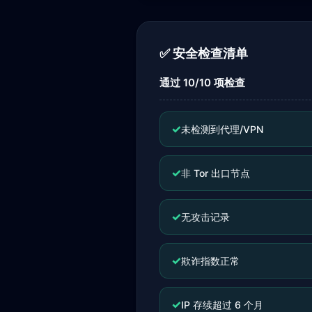
✅ 安全检查清单
通过 10/10 项检查
✓
未检测到代理/VPN
✓
非 Tor 出口节点
✓
无攻击记录
✓
欺诈指数正常
✓
IP 存续超过 6 个月