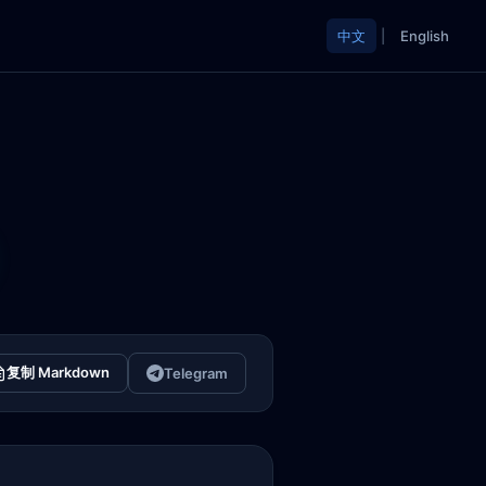
中文
|
English
复制 Markdown
Telegram