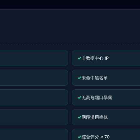
✓
非数据中心 IP
✓
未命中黑名单
✓
无高危端口暴露
✓
网段滥用率低
✓
综合评分 ≥ 70