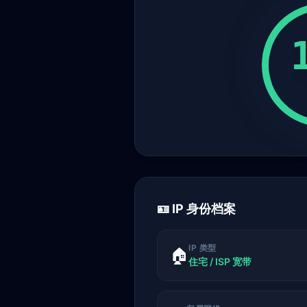
🪪 IP 身份档案
IP 类型
🏠
住宅 / ISP 宽带