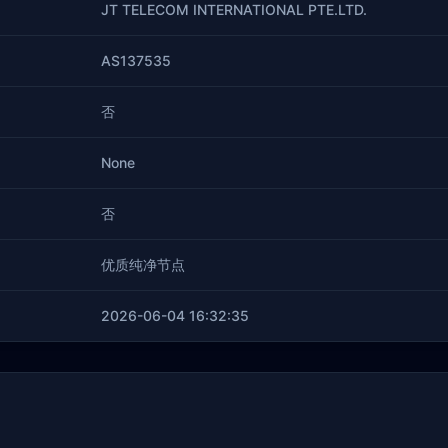
JT TELECOM INTERNATIONAL PTE.LTD.
AS137535
否
None
否
优质纯净节点
2026-06-04 16:32:35