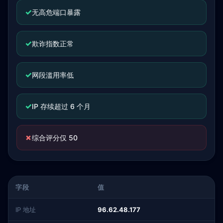
✓
无高危端口暴露
✓
欺诈指数正常
✓
网段滥用率低
✓
IP 存续超过 6 个月
✗
综合评分仅 50
字段
值
IP 地址
96.62.48.177