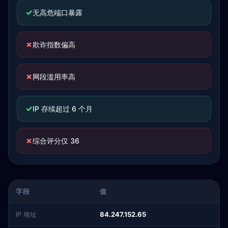
✓
无高危端口暴露
✗
欺诈指数偏高
✗
网段滥用率高
✓
IP 存续超过 6 个月
✗
综合评分仅 36
字段
值
IP 地址
84.247.152.65