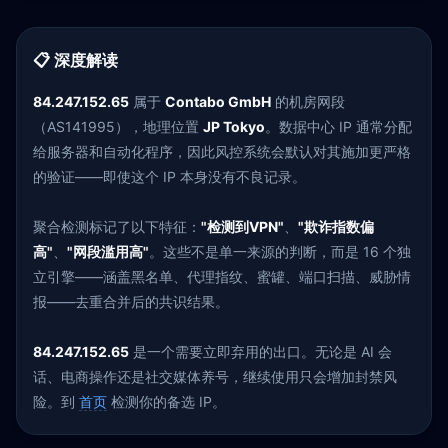
📋 深度解读
84.247.152.65
属于
Contabo GmbH
的机房网段
（AS141995），地理位置
JP Tokyo
。数据中心 IP 通常分配
给服务器和自动化程序，因此风控系统会默认对其施加更严格
的验证——即使这个 IP 本身没有不良记录。
聚合检测标记了以下特征：
"检测到VPN"
、
"欺诈指数偏
高"
、
"网段滥用高"
。这些不是单一来源的判断，而是 16 个独
立引擎——涵盖黑名单、代理指纹、蜜罐、端口扫描、威胁情
报——去重合并后的共识结果。
84.247.152.65
是一个需要立即弃用的出口。无论是 AI 会
话、电商操作还是社交媒体养号，继续使用只会增加封禁风
险。到
首页
检测你的备选 IP。