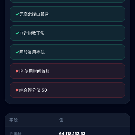
✓
无高危端口暴露
✓
欺诈指数正常
✓
网段滥用率低
✗
IP 使用时间较短
✗
综合评分仅 50
字段
值
IP 地址
64.118.152.53