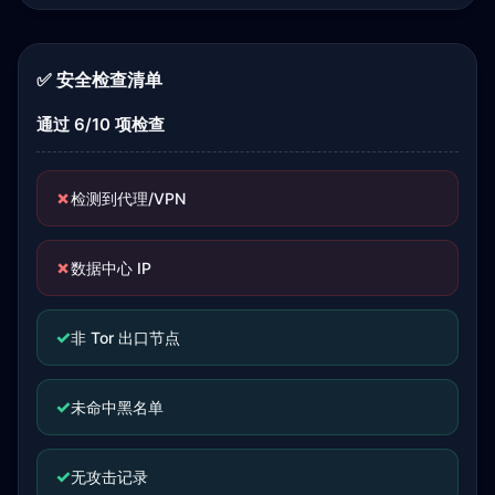
✅ 安全检查清单
通过 6/10 项检查
✗
检测到代理/VPN
✗
数据中心 IP
✓
非 Tor 出口节点
✓
未命中黑名单
✓
无攻击记录