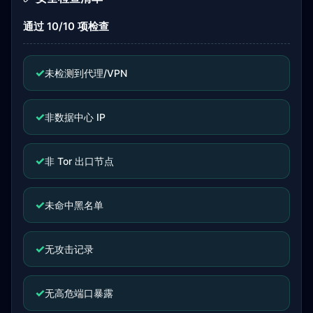
通过 10/10 项检查
✓
未检测到代理/VPN
✓
非数据中心 IP
✓
非 Tor 出口节点
✓
未命中黑名单
✓
无攻击记录
✓
无高危端口暴露