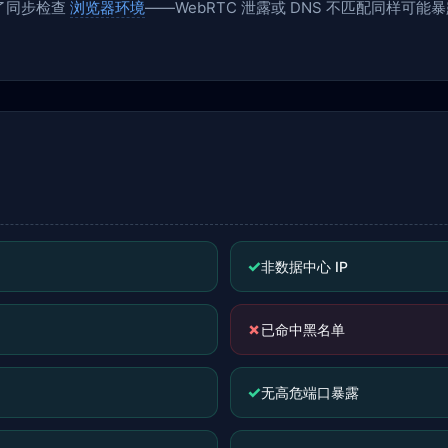
了同步检查
浏览器环境
——WebRTC 泄露或 DNS 不匹配同样可能暴
✓
非数据中心 IP
✗
已命中黑名单
✓
无高危端口暴露