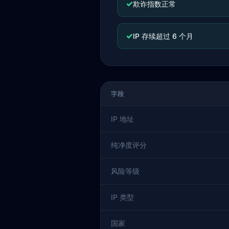
✓
欺诈指数正常
✓
IP 存续超过 6 个月
字段
IP 地址
纯净度评分
风险等级
IP 类型
国家