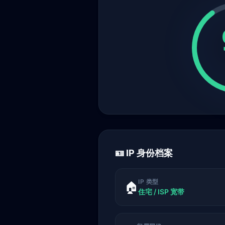
🪪 IP 身份档案
IP 类型
🏠
住宅 / ISP 宽带