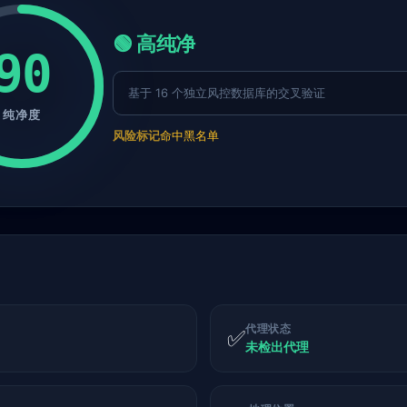
🟢 高纯净
90
基于 16 个独立风控数据库的交叉验证
纯净度
风险标记
命中黑名单
代理状态
✅
未检出代理