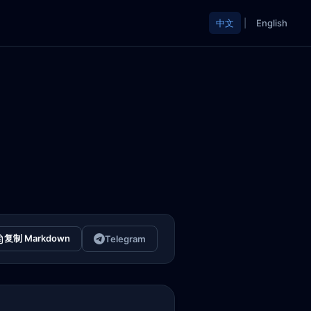
中文
|
English
复制 Markdown
Telegram