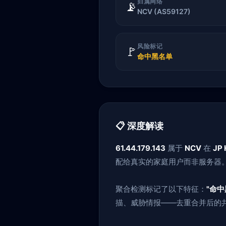
归属网络
📡
NCV (AS59127)
风险标记
🚩
命中黑名单
📋 深度解读
61.44.179.143
属于
NCV
在
JP 
配给真实的家庭用户而非服务器。
聚合检测标记了以下特征：
"命中
描、威胁情报——去重合并后的