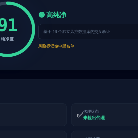
🟢 高纯净
91
基于 16 个独立风控数据库的交叉验证
纯净度
风险标记
命中黑名单
代理状态
✅
未检出代理