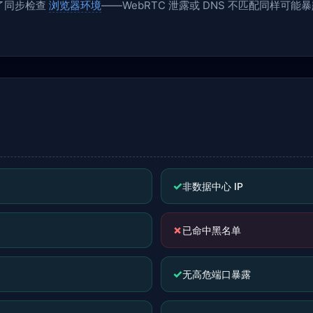
了同步检查
浏览器环境
——WebRTC 泄露或 DNS 不匹配同样可能暴
✓
非数据中心 IP
✗
已命中黑名单
✓
无高危端口暴露