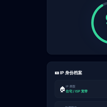
🪪 IP 身份档案
IP 类型
🏠
住宅 / ISP 宽带