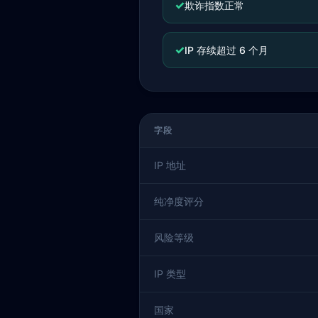
✓
欺诈指数正常
✓
IP 存续超过 6 个月
字段
IP 地址
纯净度评分
风险等级
IP 类型
国家