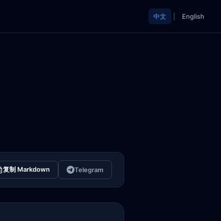
中文
|
English
复制 Markdown
Telegram