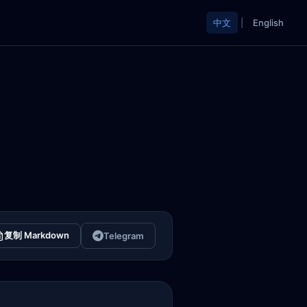
中文
|
English
复制 Markdown
Telegram