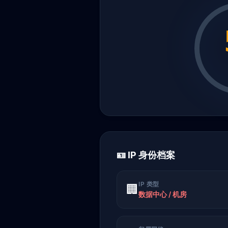
🪪 IP 身份档案
IP 类型
🏢
数据中心 / 机房