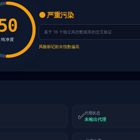
🟠 严重污染
50
基于 16 个独立风控数据库的交叉验证
纯净度
风险标记
欺诈指数偏高
代理状态
✅
未检出代理