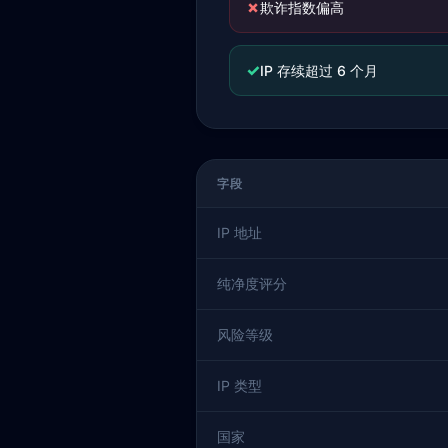
✗
欺诈指数偏高
✓
IP 存续超过 6 个月
字段
IP 地址
纯净度评分
风险等级
IP 类型
国家