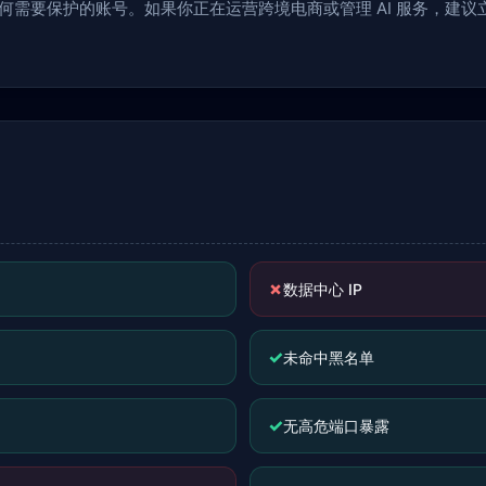
于任何需要保护的账号。如果你正在运营跨境电商或管理 AI 服务，建
✗
数据中心 IP
✓
未命中黑名单
✓
无高危端口暴露