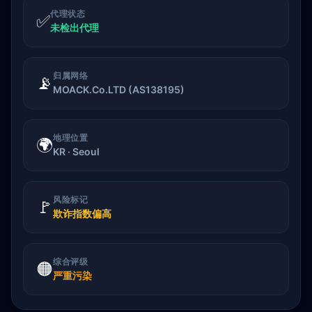
代理状态
✅
未检出代理
归属网络
📡
MOACK.Co.LTD (AS138195)
地理位置
🌍
KR · Seoul
风险标记
🚩
欺诈指数偏高
综合评级
🟠
严重污染