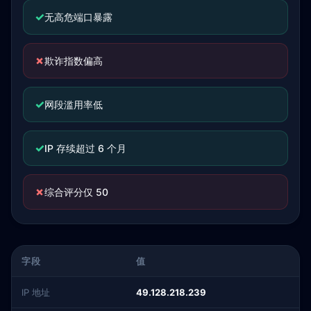
✓
无高危端口暴露
✗
欺诈指数偏高
✓
网段滥用率低
✓
IP 存续超过 6 个月
✗
综合评分仅 50
字段
值
IP 地址
49.128.218.239