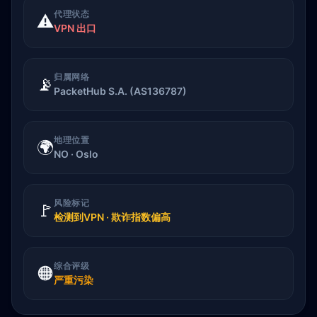
代理状态
⚠️
VPN 出口
归属网络
📡
PacketHub S.A. (AS136787)
地理位置
🌍
NO · Oslo
风险标记
🚩
检测到VPN · 欺诈指数偏高
综合评级
🟠
严重污染