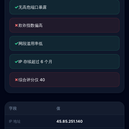
✓
无高危端口暴露
✗
欺诈指数偏高
✓
网段滥用率低
✓
IP 存续超过 6 个月
✗
综合评分仅 40
字段
值
IP 地址
45.85.251.140