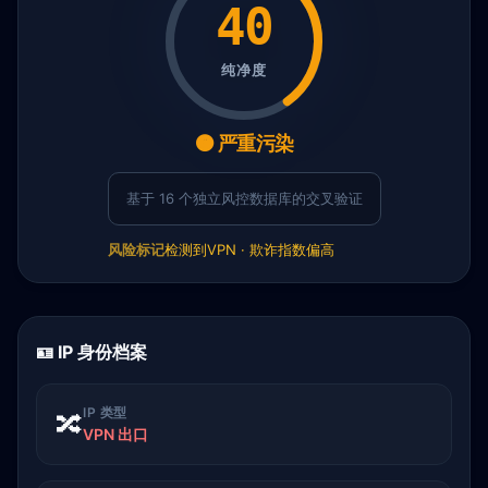
40
纯净度
🟠 严重污染
基于 16 个独立风控数据库的交叉验证
风险标记
检测到VPN · 欺诈指数偏高
🪪 IP 身份档案
IP 类型
🔀
VPN 出口