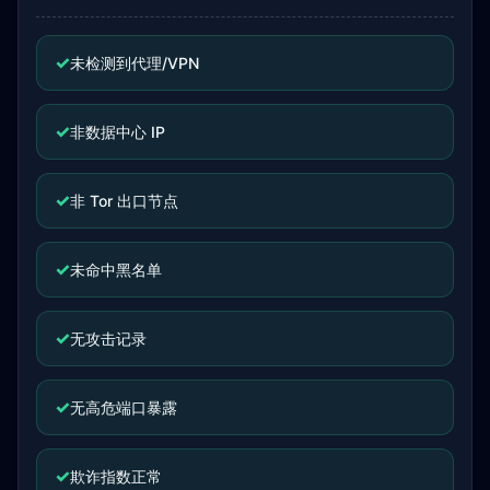
✓
未检测到代理/VPN
✓
非数据中心 IP
✓
非 Tor 出口节点
✓
未命中黑名单
✓
无攻击记录
✓
无高危端口暴露
✓
欺诈指数正常