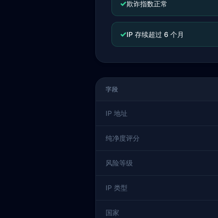
✓
欺诈指数正常
✓
IP 存续超过 6 个月
字段
IP 地址
纯净度评分
风险等级
IP 类型
国家