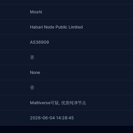
Moshi
Habari Node Public Limited
AS36909
否
None
否
Maltiverse可疑, 优质纯净节点
2026-06-04 14:28:45