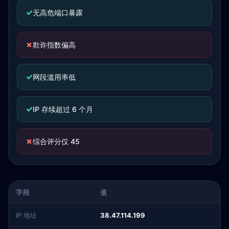
✓
无高危端口暴露
✗
欺诈指数偏高
✓
网段滥用率低
✓
IP 存续超过 6 个月
✗
综合评分仅 45
字段
值
IP 地址
38.47.114.199