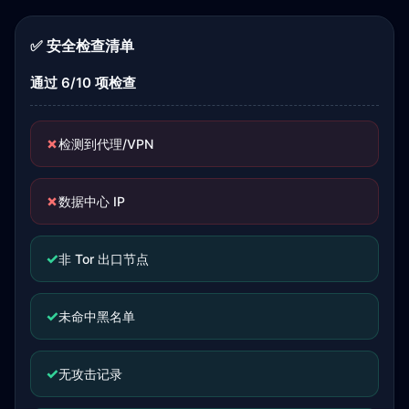
✅ 安全检查清单
通过 6/10 项检查
✗
检测到代理/VPN
✗
数据中心 IP
✓
非 Tor 出口节点
✓
未命中黑名单
✓
无攻击记录