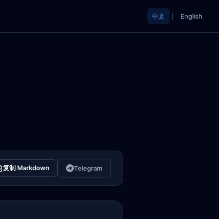
中文
|
English
复制 Markdown
Telegram