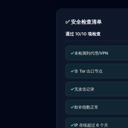
✅ 安全检查清单
通过 10/10 项检查
✓
未检测到代理/VPN
✓
非 Tor 出口节点
✓
无攻击记录
✓
欺诈指数正常
✓
IP 存续超过 6 个月