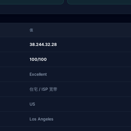
值
38.244.32.28
100/100
Excellent
住宅 / ISP 宽带
US
Los Angeles