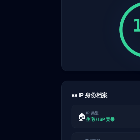
🪪 IP 身份档案
IP 类型
🏠
住宅 / ISP 宽带