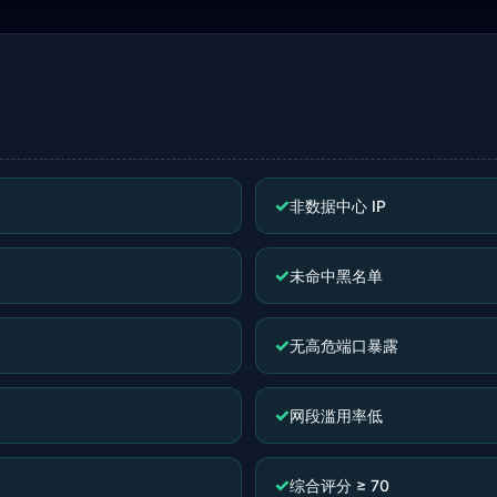
✓
非数据中心 IP
✓
未命中黑名单
✓
无高危端口暴露
✓
网段滥用率低
✓
综合评分 ≥ 70