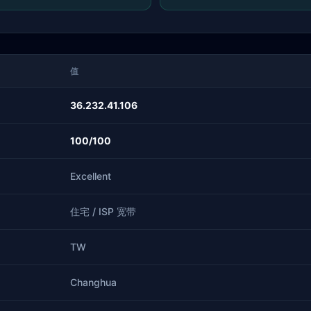
值
36.232.41.106
100/100
Excellent
住宅 / ISP 宽带
TW
Changhua