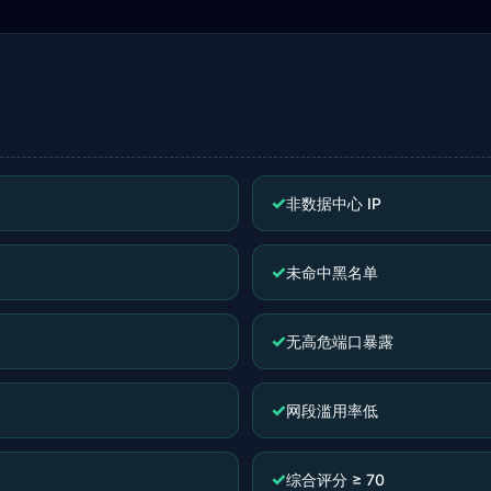
✓
非数据中心 IP
✓
未命中黑名单
✓
无高危端口暴露
✓
网段滥用率低
✓
综合评分 ≥ 70