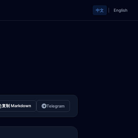
中文
|
English
复制 Markdown
Telegram