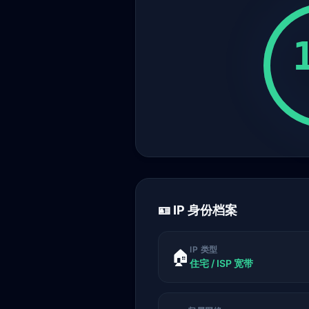
🪪 IP 身份档案
IP 类型
🏠
住宅 / ISP 宽带