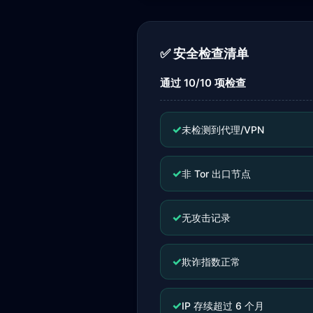
✅ 安全检查清单
通过 10/10 项检查
✓
未检测到代理/VPN
✓
非 Tor 出口节点
✓
无攻击记录
✓
欺诈指数正常
✓
IP 存续超过 6 个月