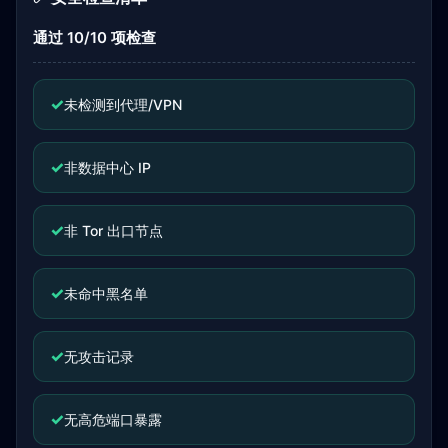
通过 10/10 项检查
✓
未检测到代理/VPN
✓
非数据中心 IP
✓
非 Tor 出口节点
✓
未命中黑名单
✓
无攻击记录
✓
无高危端口暴露