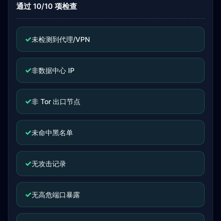
通过 10/10 项检查
✓
未检测到代理/VPN
✓
非数据中心 IP
✓
非 Tor 出口节点
✓
未命中黑名单
✓
无攻击记录
✓
无高危端口暴露