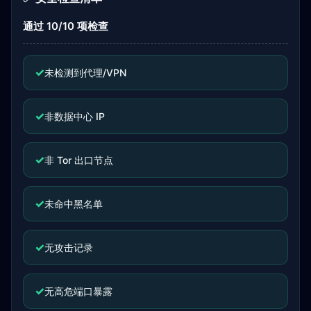
通过 10/10 项检查
✓
未检测到代理/VPN
✓
非数据中心 IP
✓
非 Tor 出口节点
✓
未命中黑名单
✓
无攻击记录
✓
无高危端口暴露