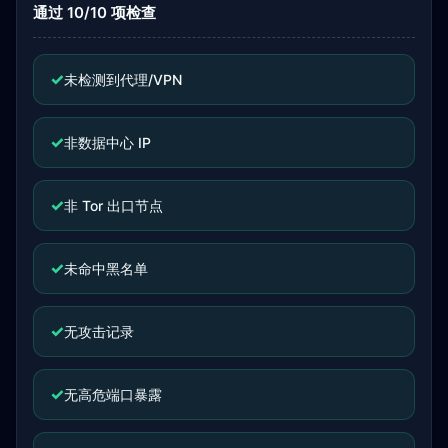
通过 10/10 项检查
✓
未检测到代理/VPN
✓
非数据中心 IP
✓
非 Tor 出口节点
✓
未命中黑名单
✓
无攻击记录
✓
无高危端口暴露