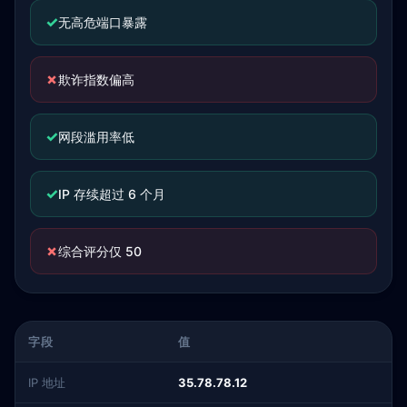
✓
无高危端口暴露
✗
欺诈指数偏高
✓
网段滥用率低
✓
IP 存续超过 6 个月
✗
综合评分仅 50
字段
值
IP 地址
35.78.78.12