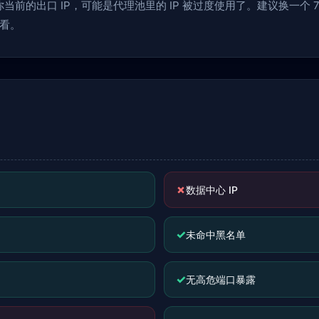
前的出口 IP，可能是代理池里的 IP 被过度使用了。建议换一个 70
看。
✗
数据中心 IP
✓
未命中黑名单
✓
无高危端口暴露