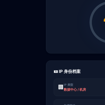
🪪 IP 身份档案
IP 类型
🏢
数据中心 / 机房