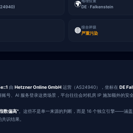
地理位置
🌍
S24940)
DE · Falkenstein
综合评级
🟠
严重污染
e::1
由
Hetzner Online GmbH
运营（AS24940），坐标在
DE Fa
账号、AI 服务登录这类场景，平台往往会对机房 IP 施加额外的安
指数偏高"
。这些不是单一来源的判断，而是 16 个独立引擎——涵
的共识结果。