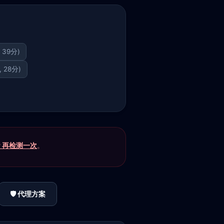
, 39分)
, 28分)
P 再检测一次
。
🛡️ 代理方案