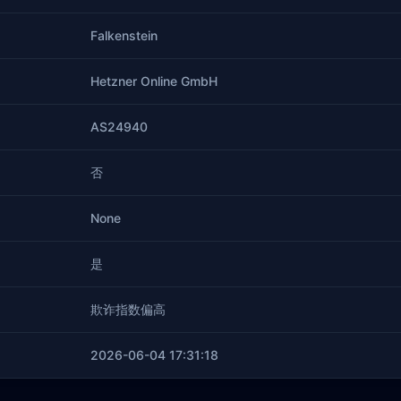
Falkenstein
Hetzner Online GmbH
AS24940
否
None
是
欺诈指数偏高
2026-06-04 17:31:18