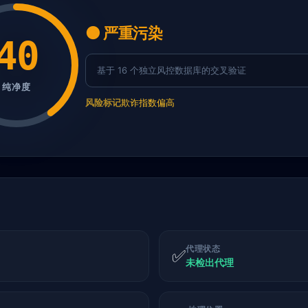
🟠 严重污染
40
基于 16 个独立风控数据库的交叉验证
纯净度
风险标记
欺诈指数偏高
代理状态
✅
未检出代理