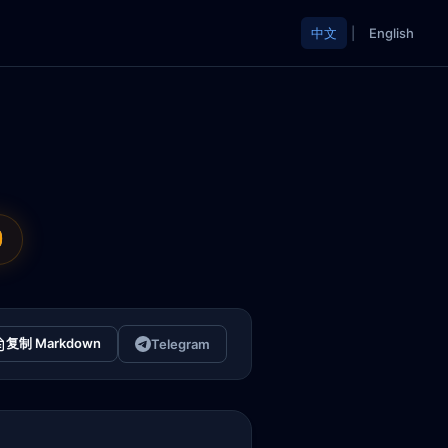
中文
|
English
0
复制 Markdown
Telegram