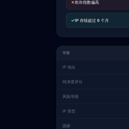
✗
欺诈指数偏高
✓
IP 存续超过 6 个月
字段
IP 地址
纯净度评分
风险等级
IP 类型
国家