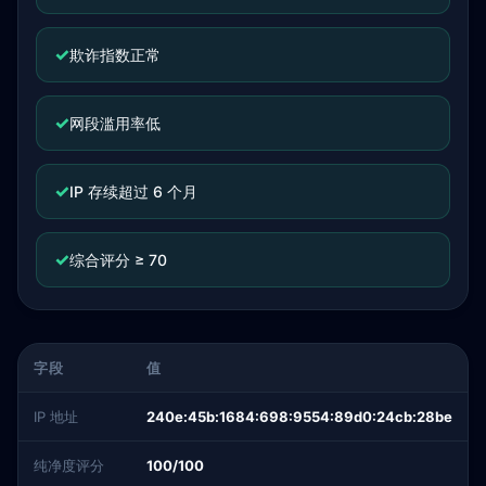
✓
欺诈指数正常
✓
网段滥用率低
✓
IP 存续超过 6 个月
✓
综合评分 ≥ 70
字段
值
IP 地址
240e:45b:1684:698:9554:89d0:24cb:28be
纯净度评分
100/100