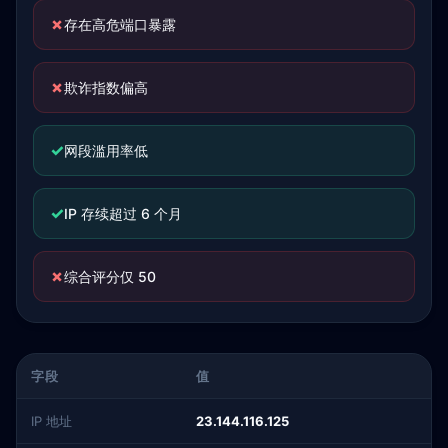
✗
存在高危端口暴露
✗
欺诈指数偏高
✓
网段滥用率低
✓
IP 存续超过 6 个月
✗
综合评分仅 50
字段
值
IP 地址
23.144.116.125