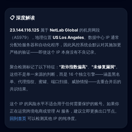
📋 深度解读
23.144.116.125
属于
NetLab Global
的机房网段
（AS979），地理位置
US Los Angeles
。数据中心 IP 通常
分配给服务器和自动化程序，因此风控系统会默认对其施加更
严格的验证——即使这个 IP 本身没有不良记录。
聚合检测标记了以下特征：
"欺诈指数偏高"
、
"未修复漏洞"
。
这些不是单一来源的判断，而是 16 个独立引擎——涵盖黑名
单、代理指纹、蜜罐、端口扫描、威胁情报——去重合并后的
共识结果。
这个 IP 的风险水平不适合用于任何需要保护的账号。如果你
正在运营跨境电商或管理 AI 服务，建议立即更换出口节点。
回到首页
可以检测其他 IP 的纯净度。