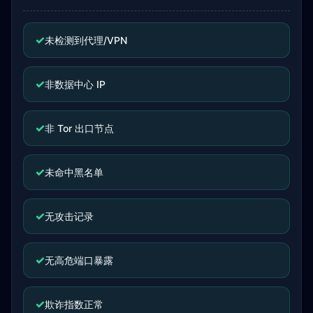
✓
未检测到代理/VPN
✓
非数据中心 IP
✓
非 Tor 出口节点
✓
未命中黑名单
✓
无攻击记录
✓
无高危端口暴露
✓
欺诈指数正常