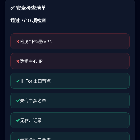
✅ 安全检查清单
通过 7/10 项检查
✗
检测到代理/VPN
✗
数据中心 IP
✓
非 Tor 出口节点
✓
未命中黑名单
✓
无攻击记录
✓
无高危端口暴露