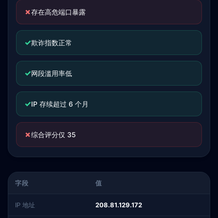
✗
存在高危端口暴露
✓
欺诈指数正常
✓
网段滥用率低
✓
IP 存续超过 6 个月
✗
综合评分仅 35
字段
值
IP 地址
208.81.129.172