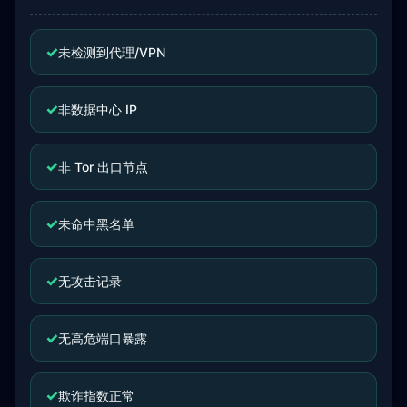
✓
未检测到代理/VPN
✓
非数据中心 IP
✓
非 Tor 出口节点
✓
未命中黑名单
✓
无攻击记录
✓
无高危端口暴露
✓
欺诈指数正常