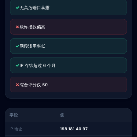
✓
无高危端口暴露
✗
欺诈指数偏高
✓
网段滥用率低
✓
IP 存续超过 6 个月
✗
综合评分仅 50
字段
值
IP 地址
198.181.40.97