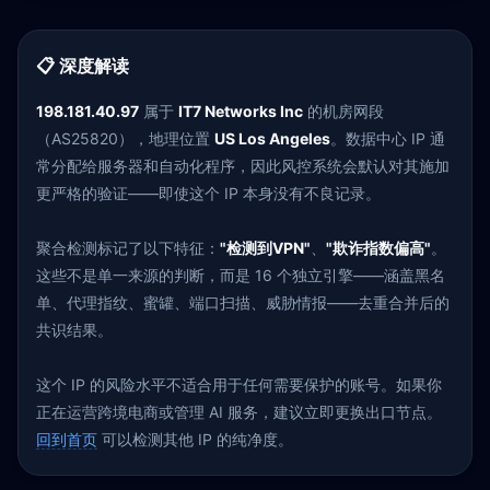
📋 深度解读
198.181.40.97
属于
IT7 Networks Inc
的机房网段
（AS25820），地理位置
US Los Angeles
。数据中心 IP 通
常分配给服务器和自动化程序，因此风控系统会默认对其施加
更严格的验证——即使这个 IP 本身没有不良记录。
聚合检测标记了以下特征：
"检测到VPN"
、
"欺诈指数偏高"
。
这些不是单一来源的判断，而是 16 个独立引擎——涵盖黑名
单、代理指纹、蜜罐、端口扫描、威胁情报——去重合并后的
共识结果。
这个 IP 的风险水平不适合用于任何需要保护的账号。如果你
正在运营跨境电商或管理 AI 服务，建议立即更换出口节点。
回到首页
可以检测其他 IP 的纯净度。