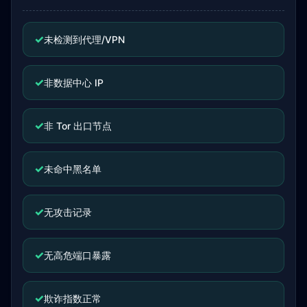
✓
未检测到代理/VPN
✓
非数据中心 IP
✓
非 Tor 出口节点
✓
未命中黑名单
✓
无攻击记录
✓
无高危端口暴露
✓
欺诈指数正常