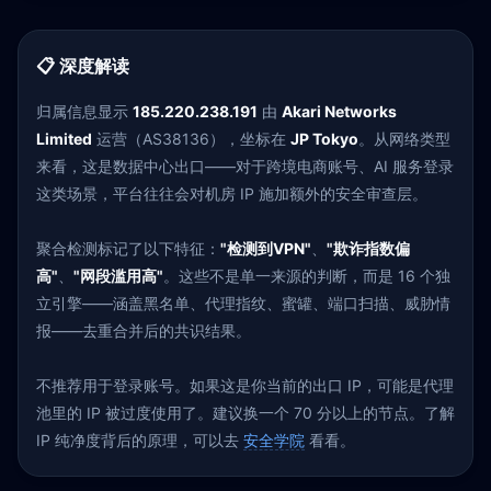
📋 深度解读
归属信息显示
185.220.238.191
由
Akari Networks
Limited
运营（AS38136），坐标在
JP Tokyo
。从网络类型
来看，这是数据中心出口——对于跨境电商账号、AI 服务登录
这类场景，平台往往会对机房 IP 施加额外的安全审查层。
聚合检测标记了以下特征：
"检测到VPN"
、
"欺诈指数偏
高"
、
"网段滥用高"
。这些不是单一来源的判断，而是 16 个独
立引擎——涵盖黑名单、代理指纹、蜜罐、端口扫描、威胁情
报——去重合并后的共识结果。
不推荐用于登录账号。如果这是你当前的出口 IP，可能是代理
池里的 IP 被过度使用了。建议换一个 70 分以上的节点。了解
IP 纯净度背后的原理，可以去
安全学院
看看。