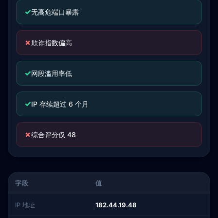
✓
无高危端口暴露
✗
欺诈指数偏高
✓
网段滥用率低
✓
IP 存续超过 6 个月
✗
综合评分仅 48
字段
值
IP 地址
182.44.19.48