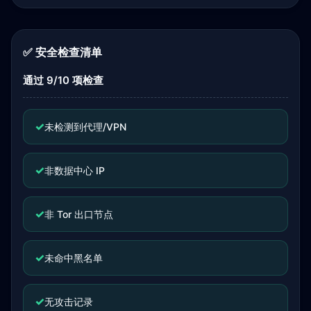
✅ 安全检查清单
通过 9/10 项检查
✓
未检测到代理/VPN
✓
非数据中心 IP
✓
非 Tor 出口节点
✓
未命中黑名单
✓
无攻击记录