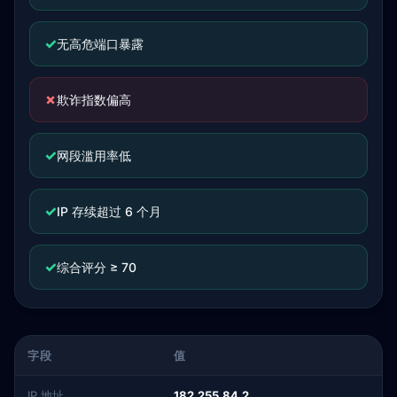
✓
无高危端口暴露
✗
欺诈指数偏高
✓
网段滥用率低
✓
IP 存续超过 6 个月
✓
综合评分 ≥ 70
字段
值
IP 地址
182.255.84.2