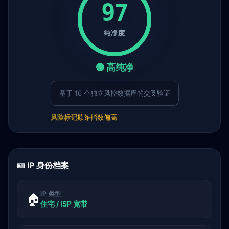
97
纯净度
🟢 高纯净
基于 16 个独立风控数据库的交叉验证
风险标记
欺诈指数偏高
🪪 IP 身份档案
IP 类型
🏠
住宅 / ISP 宽带