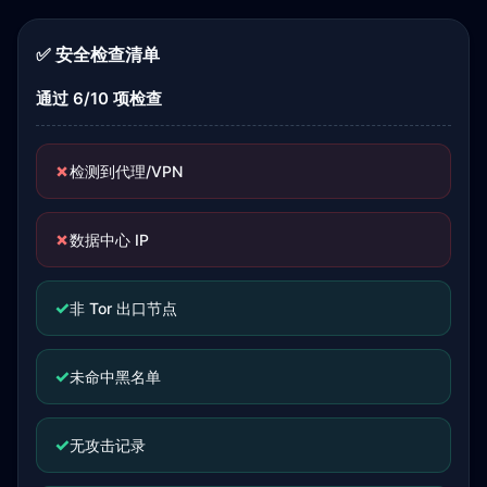
✅ 安全检查清单
通过 6/10 项检查
✗
检测到代理/VPN
✗
数据中心 IP
✓
非 Tor 出口节点
✓
未命中黑名单
✓
无攻击记录