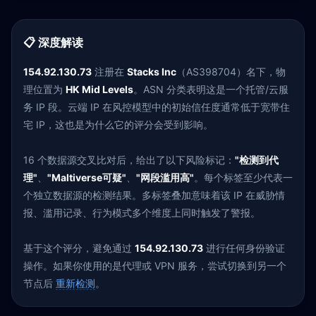
📋 深度解读
154.92.130.73
注册在
Stacks Inc
（AS398704）名下，物
理位置为
HK Mid Levels
。ASN 分类表明这是一个托管/云服
务 IP 段。云端 IP 在风控模型中的初始信任度通常低于宽带住
宅 IP，这也是为什么它的评分会受到影响。
16 个数据源交叉比对后，给出了以下风险标记：
"检测到代
理"
、
"Maltiverse可疑"
、
"网段滥用高"
。每个标签至少代表一
个独立数据源的检测结果。多标签叠加意味着该 IP 在威胁情
报、滥用记录、行为模式多个维度上同时触发了警报。
基于这个评分，避免通过
154.92.130.73
进行任何身份验证
操作。如果你使用的是代理或 VPN 服务，尝试切换到另一个
节点后
重新检测
。