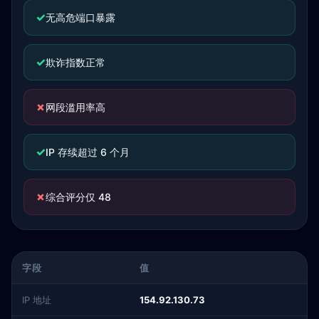
✓
无高危端口暴露
✓
欺诈指数正常
✗
网段滥用率高
✓
IP 存续超过 6 个月
✗
综合评分仅 48
字段
值
IP 地址
154.92.130.73