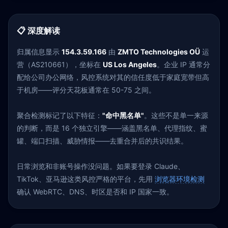
📋 深度解读
归属信息显示
154.3.59.166
由
ZMTO Technologies OÜ
运
营（AS210661），坐标在
US Los Angeles
。企业 IP 通常分
配给公司办公网络，风控系统对其的信任度低于家庭宽带但高
于机房——评分天花板通常在 50-75 之间。
聚合检测标记了以下特征：
"命中黑名单"
。这些不是单一来源
的判断，而是 16 个独立引擎——涵盖黑名单、代理指纹、蜜
罐、端口扫描、威胁情报——去重合并后的共识结果。
日常浏览和非账号操作没问题。如果要登录 Claude、
TikTok、亚马逊这类风控严格的平台，先用
浏览器环境检测
确认 WebRTC、DNS、时区是否和 IP 国家一致。