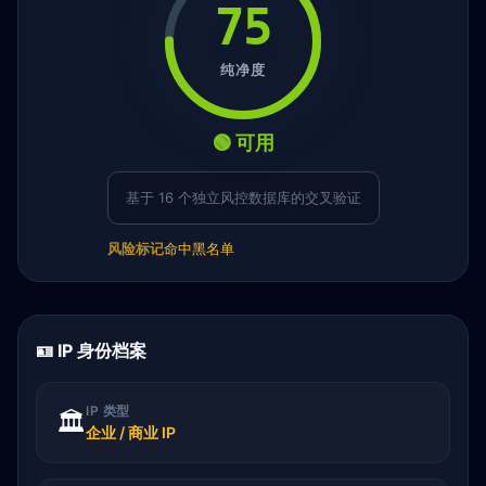
75
纯净度
🟢 可用
基于 16 个独立风控数据库的交叉验证
风险标记
命中黑名单
🪪 IP 身份档案
IP 类型
🏛️
企业 / 商业 IP