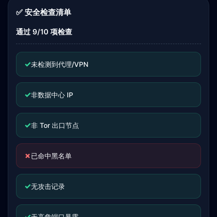
✅ 安全检查清单
通过 9/10 项检查
✓
未检测到代理/VPN
✓
非数据中心 IP
✓
非 Tor 出口节点
✗
已命中黑名单
✓
无攻击记录
✓
无高危端口暴露