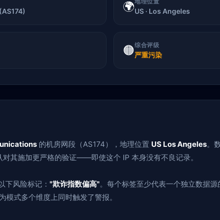
地理位置
🌍
(AS174)
US · Los Angeles
综合评级
🟠
严重污染
nications
的机房网段（AS174），地理位置
US Los Angeles
。数
对其施加更严格的验证——即使这个 IP 本身没有不良记录。
了以下风险标记：
"欺诈指数偏高"
。每个标签至少代表一个独立数据源
、行为模式多个维度上同时触发了警报。