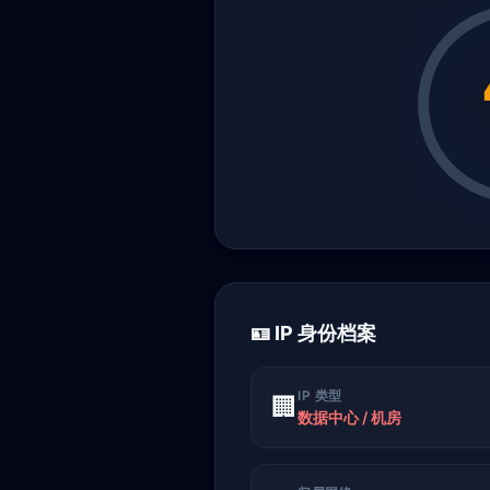
🪪 IP 身份档案
IP 类型
🏢
数据中心 / 机房