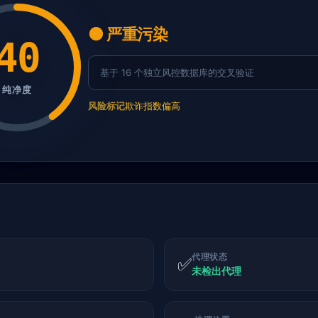
🟠 严重污染
40
基于 16 个独立风控数据库的交叉验证
纯净度
风险标记
欺诈指数偏高
代理状态
✅
未检出代理