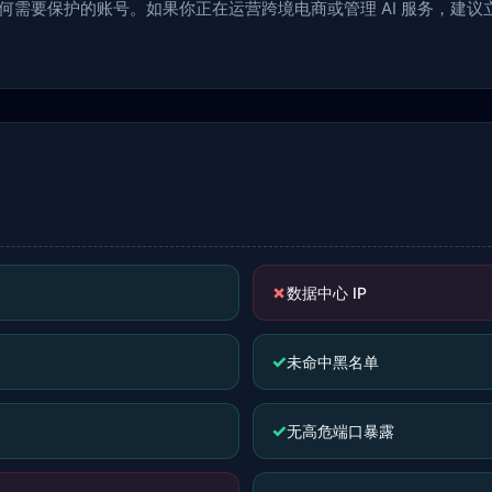
于任何需要保护的账号。如果你正在运营跨境电商或管理 AI 服务，建
✗
数据中心 IP
✓
未命中黑名单
✓
无高危端口暴露