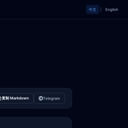
中文
|
English
复制 Markdown
Telegram