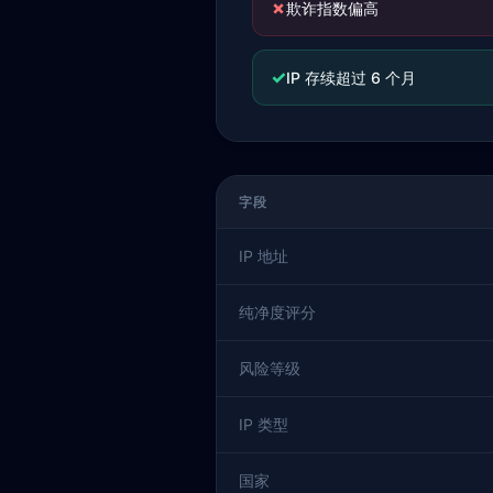
✗
欺诈指数偏高
✓
IP 存续超过 6 个月
字段
IP 地址
纯净度评分
风险等级
IP 类型
国家