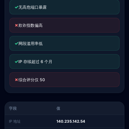
✓
无高危端口暴露
✗
欺诈指数偏高
✓
网段滥用率低
✓
IP 存续超过 6 个月
✗
综合评分仅 50
字段
值
IP 地址
140.235.142.54