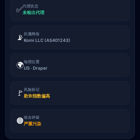
代理状态
✅
未检出代理
归属网络
📡
Komi LLC (AS401243)
地理位置
🌍
US · Draper
风险标记
🚩
欺诈指数偏高
综合评级
🟠
严重污染