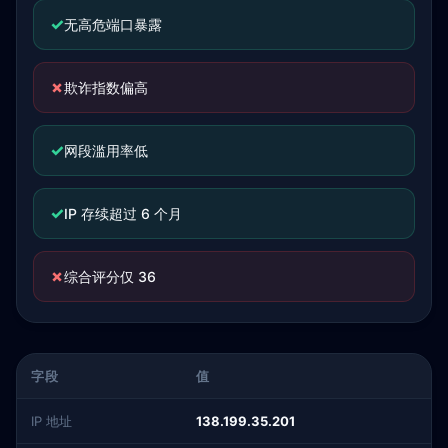
✓
无高危端口暴露
✗
欺诈指数偏高
✓
网段滥用率低
✓
IP 存续超过 6 个月
✗
综合评分仅 36
字段
值
IP 地址
138.199.35.201