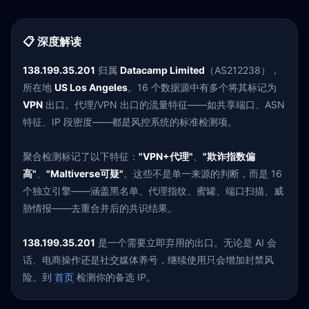
📋 深度解读
138.199.35.201
归属
Datacamp Limited
（AS212238），
所在地
US Los Angeles
。16 个数据源中有多个将其标记为
VPN
出口。代理/VPN 出口的流量特征——如共享端口、ASN
特征、IP 段密度——都是风控系统的标准检测项。
聚合检测标记了以下特征：
"VPN+代理"
、
"欺诈指数偏
高"
、
"Maltiverse可疑"
。这些不是单一来源的判断，而是 16
个独立引擎——涵盖黑名单、代理指纹、蜜罐、端口扫描、威
胁情报——去重合并后的共识结果。
138.199.35.201
是一个需要立即弃用的出口。无论是 AI 会
话、电商操作还是社交媒体养号，继续使用只会增加封禁风
险。到
首页
检测你的备选 IP。